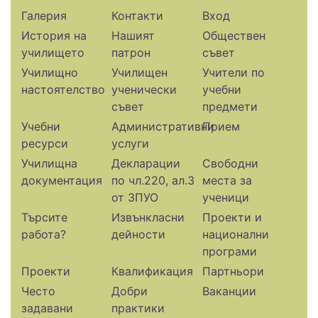
Галерия
Контакти
Вход
История на
Нашият
Обществен
училището
патрон
съвет
Училищно
Училищен
Учители по
настоятелство
ученически
учебни
съвет
предмети
Учебни
Административни
Прием
ресурси
услуги
Училищна
Декларации
Свободни
документация
по чл.220, ал.3
места за
от ЗПУО
ученици
Търсите
Извънкласни
Проекти и
работа?
дейности
национални
програми
Проекти
Квалификация
Партньори
Често
Добри
Ваканции
задавани
практики