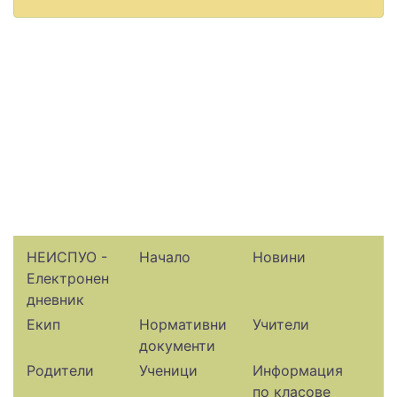
НЕИСПУО -
Начало
Новини
Електронен
дневник
Екип
Нормативни
Учители
документи
Родители
Ученици
Информация
по класове