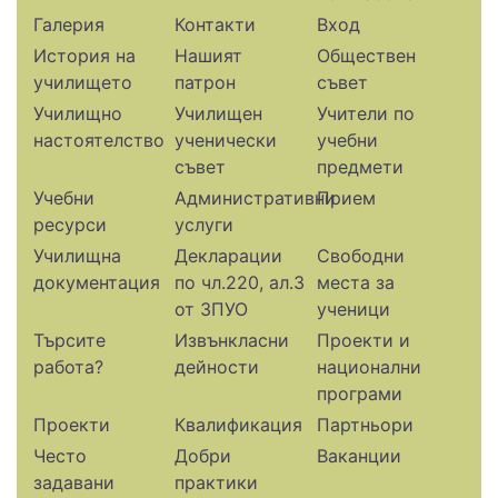
Галерия
Контакти
Вход
История на
Нашият
Обществен
училището
патрон
съвет
Училищно
Училищен
Учители по
настоятелство
ученически
учебни
съвет
предмети
Учебни
Административни
Прием
ресурси
услуги
Училищна
Декларации
Свободни
документация
по чл.220, ал.3
места за
от ЗПУО
ученици
Търсите
Извънкласни
Проекти и
работа?
дейности
национални
програми
Проекти
Квалификация
Партньори
Често
Добри
Ваканции
задавани
практики