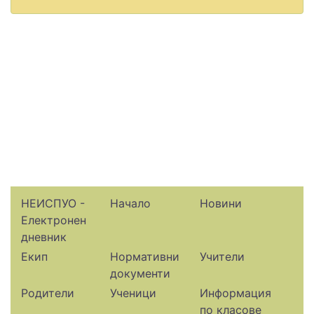
НЕИСПУО -
Начало
Новини
Електронен
дневник
Екип
Нормативни
Учители
документи
Родители
Ученици
Информация
по класове