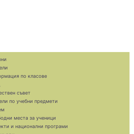
ини
ели
рмация по класове
д
ствен съвет
ели по учебни предмети
ем
одни места за ученици
кти и национални програми