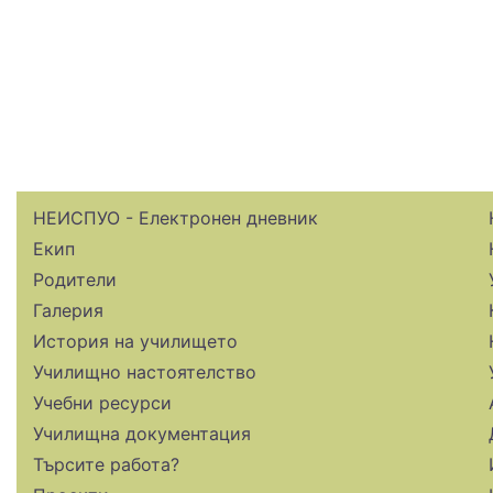
НЕИСПУО - Електронен дневник
Екип
Родители
Галерия
История на училището
Училищно настоятелство
Учебни ресурси
Училищна документация
Търсите работа?