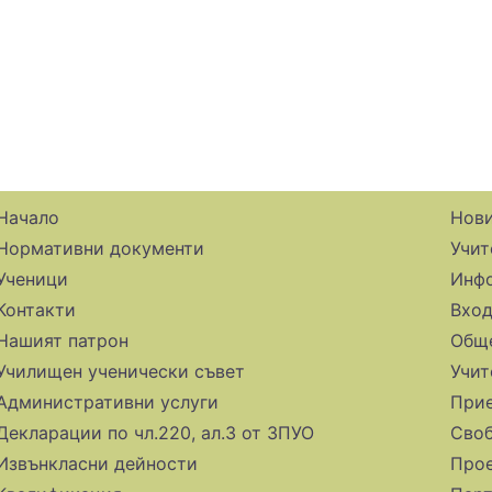
Начало
Нов
Нормативни документи
Учит
Ученици
Инфо
Контакти
Вхо
Нашият патрон
Обще
Училищен ученически съвет
Учит
Административни услуги
При
Декларации по чл.220, ал.3 от ЗПУО
Своб
Извънкласни дейности
Прое