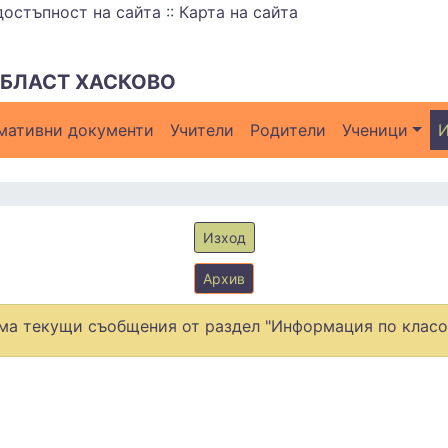
достъпност на сайта
::
Карта на сайта
ОБЛАСТ ХАСКОВО
мативни документи
Учители
Родители
Ученици
И
Изход
Архив
ма текущи съобщения от раздел "Информация по класо