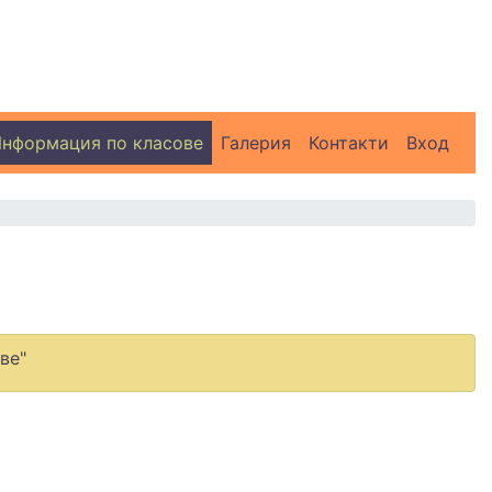
нформация по класове
Галерия
Контакти
Вход
ве"