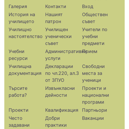
Галерия
Контакти
Вход
История на
Нашият
Обществен
училището
патрон
съвет
Училищно
Училищен
Учители по
настоятелство
ученически
учебни
съвет
предмети
Учебни
Административни
Прием
ресурси
услуги
Училищна
Декларации
Свободни
документация
по чл.220, ал.3
места за
от ЗПУО
ученици
Търсите
Извънкласни
Проекти и
работа?
дейности
национални
програми
Проекти
Квалификация
Партньори
Често
Добри
Ваканции
задавани
практики