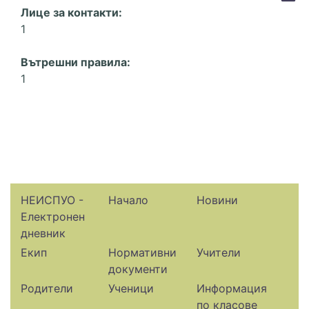
Лице за контакти:
1
Вътрешни правила:
1
НЕИСПУО -
Начало
Новини
Електронен
дневник
Екип
Нормативни
Учители
документи
Родители
Ученици
Информация
по класове